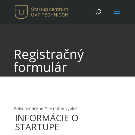
Registračný
formulár
Polia označené * je nutné vyplniť
INFORMÁCIE O
STARTUPE