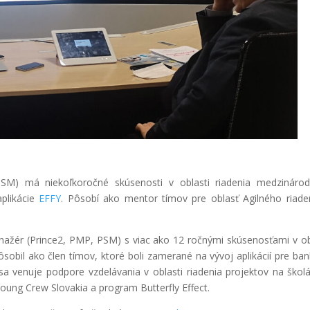
PSM) má niekoľkoročné skúsenosti v oblasti riadenia medzináro
aplikácie
EFFY
. Pôsobí ako mentor tímov pre oblasť Agilného riade
anažér (Prince2, PMP, PSM) s viac ako 12 ročnými skúsenosťami v ob
ôsobil ako člen tímov, ktoré boli zamerané na vývoj aplikácií pre ba
sa venuje podpore vzdelávania v oblasti riadenia projektov na škol
 Young Crew Slovakia a program Butterfly Effect.