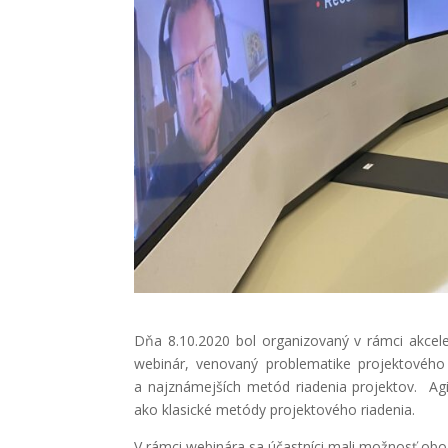
D
ňa 8.10.2020 bol organizovaný v rámci akc
webinár, venovaný problematike projektového
a najznámejších metód riadenia projektov. Agi
ako klasické metódy projektového riadenia.
V rámci webinára sa účastníci mali možnosť obo