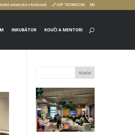
nická univerzita v Košiciach
🔗 UVP TECHNICOM
EN
UM
INKUBÁTOR
KOUČI A MENTORI
Hľadať