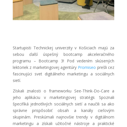
Startupisti Technickej univerzity v Košiciach majú za
sebou ďalší úspešný bootcamp akceleračného
programu – Bootcamp 3! Pod vedením skúsených
lektoriek z marketingovej agentúry
Promiseo
prešli cez
fascinujúci svet digitálneho marketingu a sociálnych
sietí.
Získali znalosti o frameworku See-Think-Do-Care a
jeho aplikáciu v marketingovej stratégii.
Spoznali
špecifiká jednotlivých sociálnych sietí a naučili sa ako
správne prispôsobiť obsah a kanály cieľovým
skupinám.
Preskúmali najnovšie trendy v digitálnom
marketingu a získali užitočné nástroje a praktické