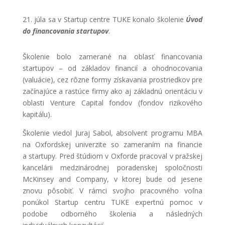
21. júla sa v Startup centre TUKE konalo školenie
Úvod
do financovania startupov
.
Školenie bolo zamerané na oblasť financovania
startupov – od základov financií a ohodnocovania
(valuácie), cez rôzne formy získavania prostriedkov pre
začínajúce a rastúce firmy ako aj základnú orientáciu v
oblasti Venture Capital fondov (fondov rizikového
kapitálu).
Školenie viedol Juraj Sabol, absolvent programu MBA
na Oxfordskej univerzite so zameraním na financie
a startupy. Pred štúdiom v Oxforde pracoval v pražskej
kancelárii medzinárodnej poradenskej spoločnosti
McKinsey and Company, v ktorej bude od jesene
znovu pôsobiť. V rámci svojho pracovného voľna
ponúkol Startup centru TUKE expertnú pomoc v
podobe odborného školenia a následných