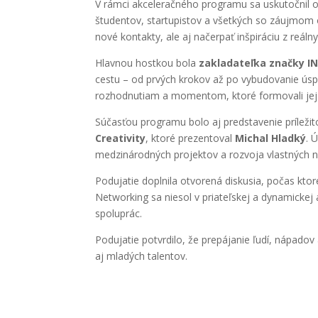
V rámci akceleračného programu sa uskutočnil otv
študentov, startupistov a všetkých so záujmom 
nové kontakty, ale aj načerpať inšpiráciu z reál
Hlavnou hostkou bola
zakladateľka značky I
cestu – od prvých krokov až po vybudovanie úspe
rozhodnutiam a momentom, ktoré formovali jej 
Súčasťou programu bolo aj predstavenie príležitos
Creativity
, ktoré prezentoval
Michal Hladký
. 
medzinárodných projektov a rozvoja vlastných 
Podujatie doplnila otvorená diskusia, počas ktore
Networking sa niesol v priateľskej a dynamickej
spoluprác.
Podujatie potvrdilo, že prepájanie ľudí, nápado
aj mladých talentov.