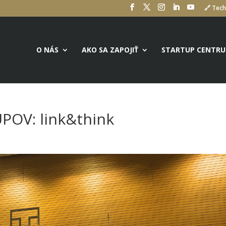
🔗 Tech
O NÁS
AKO SA ZAPOJIŤ
STARTUP CENTR
OV: link&think