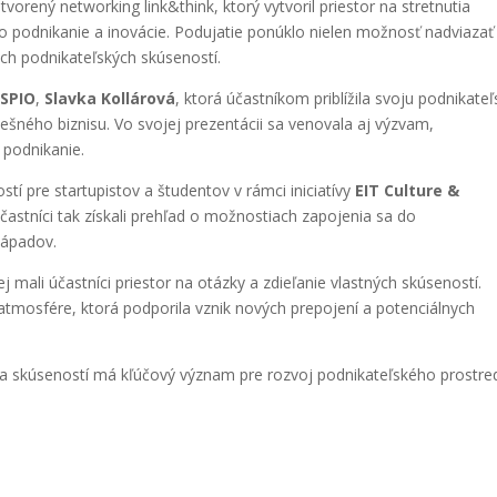
orený networking link&think, ktorý vytvoril priestor na stretnutia
o podnikanie a inovácie. Podujatie ponúklo nielen možnosť nadviazať
nych podnikateľských skúseností.
NSPIO
,
Slavka Kollárová
, ktorá účastníkom priblížila svoju podnikate
šného biznisu. Vo svojej prezentácii sa venovala aj výzvam,
podnikanie.
tí pre startupistov a študentov v rámci iniciatívy
EIT Culture &
Účastníci tak získali prehľad o možnostiach zapojenia sa do
nápadov.
j mali účastníci priestor na otázky a zdieľanie vlastných skúseností.
 atmosfére, ktorá podporila vznik nových prepojení a potenciálnych
v a skúseností má kľúčový význam pre rozvoj podnikateľského prostre