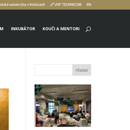
nická univerzita v Košiciach
🔗 UVP TECHNICOM
EN
UM
INKUBÁTOR
KOUČI A MENTORI
Hľadať