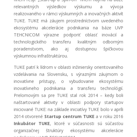
relevantných výsledkov výskumu a vývoja
realizovaného v rámci výskumných a inovačných aktivít
TUKE. TUKE má záujem prostredníctvom uvedeného
ekosystému akcelerácie podnikania na báze UVP
TEHCNICOM výrazne podporiť oblasť inovácií a
technologického transferu kvalitným odborným
poradenstvom, ako aj dostupnou špičkovou
výskumnou infraštruktúrou.
TUKE patrí k lídrom v oblasti inžiniersky orientovaného
vzdelávania na Slovensku, s výraznými záujmom o
inovatívne prístupy, o vybudovanie ekosystému
inovatívneho podnikania a transferu technológií.
Prelomovým sa pre TUKE stal rok 2014 – kedy boli
naštartované aktivity v oblasti podpory startupov
iniciované TUKE: na základe iniciatívy TUKE bolo v apríli
2014 otvorené
Startup centrum TUKE
a v roku 2016
Inkubátor TUKE
, ktoré v súčasnosti sú súčasťou
organizačnej štruktúry ekosystému akcelerácie