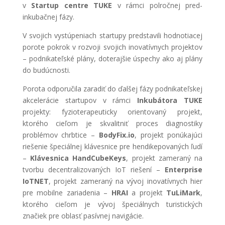
v
Startup centre TUKE
v rámci polročnej pred-
inkubačnej fázy.
V svojich vystúpeniach startupy predstavili hodnotiacej
porote pokrok v rozvoji svojich inovatívnych projektov
– podnikateľské plány, doterajšie úspechy ako aj plány
do budúcnosti.
Porota odporučila zaradiť do ďalšej fázy podnikateľskej
akcelerácie startupov v rámci
Inkubátora TUKE
projekty: fyzioterapeuticky orientovaný projekt,
ktorého cieľom je skvalitniť proces diagnostiky
problémov chrbtice –
BodyFix.io
, projekt ponúkajúci
riešenie špeciálnej klávesnice pre hendikepovaných ľudí
–
Klávesnica HandCubeKeys
, projekt zameraný na
tvorbu decentralizovaných IoT riešení –
Enterprise
IoTNET
, projekt zameraný na vývoj inovatívnych hier
pre mobilne zariadenia –
HRAI
a projekt
TuLiMark
,
ktorého cieľom je vývoj špeciálnych turistických
značiek pre oblasť pasívnej navigácie.