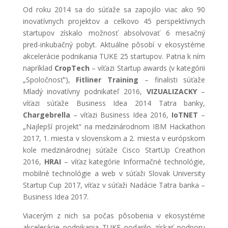
Od roku 2014 sa do súťaže sa zapojilo viac ako 90
inovatívnych projektov a celkovo 45 perspektívnych
startupov získalo možnosť absolvovať 6 mesačný
pred-inkubačný pobyt. Aktuálne pôsobí v ekosystéme
akcelerácie podnikania TUKE 25 startupov. Patria k ním
napríklad
CropTech
– víťazi Startup awards (v kategórii
„Spoločnosť“),
Fitliner Training
– finalisti súťaže
Mladý inovatívny podnikateľ 2016,
VIZUALIZACKY
–
víťazi súťaže Business Idea 2014 Tatra banky,
Chargebrella
– víťazi Business Idea 2016,
IoTNET
–
„Najlepší projekt“ na medzinárodnom IBM Hackathon
2017, 1. miesta v slovenskom a 2. miesta v európskom
kole medzinárodnej súťaže Cisco StartUp Creathon
2016,
HRAI
– víťaz kategórie Informačné technológie,
mobilné technológie a web v súťaži Slovak University
Startup Cup 2017, víťaz v súťaži Nadácie Tatra banka –
Business Idea 2017.
Viacerým z nich sa počas pôsobenia v ekosystéme
akcelerácie podnikania TUKE podarilo získať podporu