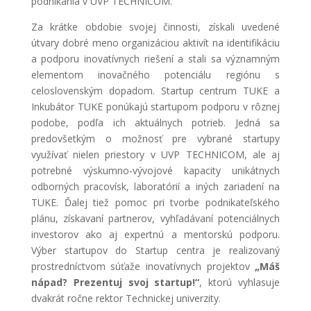
podnikania v UVP TECHNICOM.
Za krátke obdobie svojej činnosti, získali uvedené
útvary dobré meno organizáciou aktivít na identifikáciu
a podporu inovatívnych riešení a stali sa významným
elementom inovačného potenciálu regiónu s
celoslovenským dopadom. Startup centrum TUKE a
Inkubátor TUKE ponúkajú startupom podporu v rôznej
podobe, podľa ich aktuálnych potrieb. Jedná sa
predovšetkým o možnosť pre vybrané startupy
využívať nielen priestory v UVP TECHNICOM, ale aj
potrebné výskumno-vývojové kapacity unikátnych
odborných pracovísk, laboratórií a iných zariadení na
TUKE. Ďalej tiež pomoc pri tvorbe podnikateľského
plánu, získavaní partnerov, vyhľadávaní potenciálnych
investorov ako aj expertnú a mentorskú podporu.
Výber startupov do Startup centra je realizovaný
prostredníctvom súťaže inovatívnych projektov
„Máš
nápad? Prezentuj svoj startup!“
, ktorú vyhlasuje
dvakrát ročne rektor Technickej univerzity.