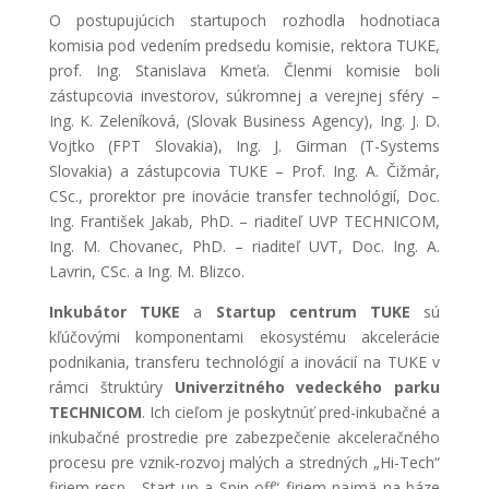
O postupujúcich startupoch rozhodla hodnotiaca
komisia pod vedením predsedu komisie, rektora TUKE,
prof. Ing. Stanislava Kmeťa. Členmi komisie boli
zástupcovia investorov, súkromnej a verejnej sféry –
Ing. K. Zeleníková, (Slovak Business Agency), Ing. J. D.
Vojtko (FPT Slovakia), Ing. J. Girman (T-Systems
Slovakia) a zástupcovia TUKE – Prof. Ing. A. Čižmár,
CSc., prorektor pre inovácie transfer technológií, Doc.
Ing. František Jakab, PhD. – riaditeľ UVP TECHNICOM,
Ing. M. Chovanec, PhD. – riaditeľ UVT, Doc. Ing. A.
Lavrin, CSc. a Ing. M. Blizco.
Inkubátor TUKE
a
Startup centrum TUKE
sú
kľúčovými komponentami ekosystému akcelerácie
podnikania, transferu technológií a inovácií na TUKE v
rámci štruktúry
Univerzitného vedeckého parku
TECHNICOM
. Ich cieľom je poskytnúť pred-inkubačné a
inkubačné prostredie pre zabezpečenie akceleračného
procesu pre vznik-rozvoj malých a stredných „Hi-Tech“
firiem resp. „Start-up a Spin-off“ firiem najmä na báze