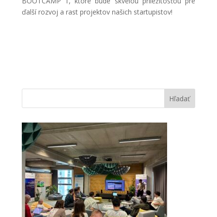
BOOTCAMP 1, ktoré bude skvelou príležitosťou pre
ďalší rozvoj a rast projektov našich startupistov!
Hľadať