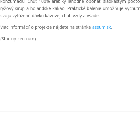
konzumáciu. Chuť 100% arabiky lahodne obohatí sladkastým pod
ryžový sirup a holandské kakao. Praktické balenie umožňuje vychutn
svoju vytúženú dávku kávovej chuti vždy a všade.
Viac informácií o projekte nájdete na stránke
assum.sk
.
(Startup centrum)