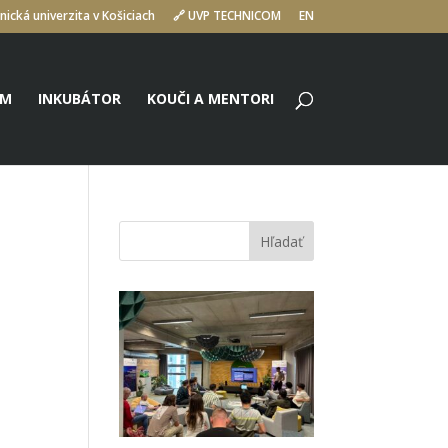
nická univerzita v Košiciach
🔗 UVP TECHNICOM
EN
UM
INKUBÁTOR
KOUČI A MENTORI
Hľadať