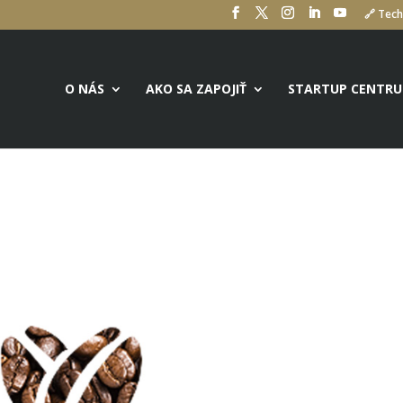
🔗 Tech
O NÁS
AKO SA ZAPOJIŤ
STARTUP CENTR