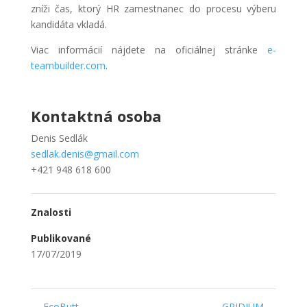
zníži čas, ktorý HR zamestnanec do procesu výberu
kandidáta vkladá.
Viac informácií nájdete na oficiálnej stránke
e-
teambuilder.com
.
Kontaktná osoba
Denis Sedlák
sedlak.denis@gmail.com
+421 948 618 600
Znalosti
Publikované
17/07/2019
←
EcoButt
GRIDIUM
→