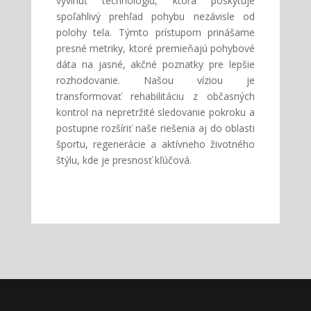
vyvinúť technológiu, ktorá poskytuje
spoľahlivý prehľad pohybu nezávisle od
polohy tela. Týmto prístupom prinášame
presné metriky, ktoré premieňajú pohybové
dáta na jasné, akčné poznatky pre lepšie
rozhodovanie. Našou víziou je
transformovať rehabilitáciu z občasných
kontrol na nepretržité sledovanie pokroku a
postupne rozšíriť naše riešenia aj do oblasti
športu, regenerácie a aktívneho životného
štýlu, kde je presnosť kľúčová.