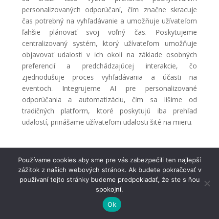
personalizovaných odporúčaní, čím značne skracuje
čas potrebný na vyhľadávanie a umožňuje užívateľom
ľahšie plánovať svoj voľný čas. Poskytujeme
centralizovaný systém, ktorý užívateľom umožňuje
objavovať udalosti v ich okolí na základe osobných
preferencií a predchádzajúcej interakcie, čo
zjednodušuje proces vyhľadávania a účasti na
eventoch. Integrujeme AI pre personalizované
odporúčania a automatizáciu, čím sa líšime od
tradičných platform, ktoré poskytujú iba prehľad
udalostí, prinášame užívateľom udalosti šité na mieru.
Používame cookies aby sme pre vás zabezpečili ten najlepší
zážitok z našich webových stránok. Ak budete pokračovať v
používaní tejto stránky budeme predpokladať, že ste s ňou
spokojní.
© Univerzitný vedecký park TECHNICOM 2022
Ok