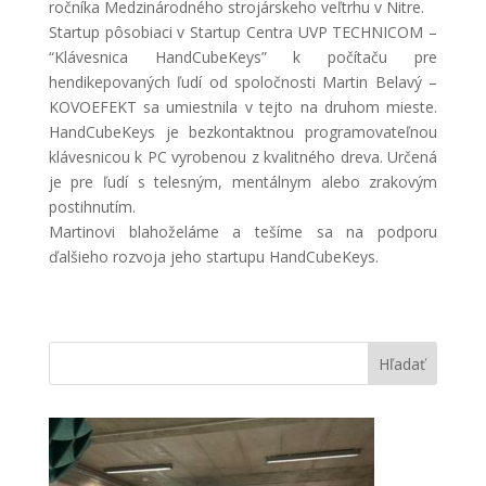
ročníka Medzinárodného strojárskeho veľtrhu v Nitre.
Startup pôsobiaci v Startup Centra UVP TECHNICOM –
“Klávesnica HandCubeKeys” k počítaču pre
hendikepovaných ľudí od spoločnosti Martin Belavý –
KOVOEFEKT sa umiestnila v tejto na druhom mieste.
HandCubeKeys je bezkontaktnou programovateľnou
klávesnicou k PC vyrobenou z kvalitného dreva. Určená
je pre ľudí s telesným, mentálnym alebo zrakovým
postihnutím.
Martinovi blahoželáme a tešíme sa na podporu
ďalšieho rozvoja jeho startupu HandCubeKeys.
Hľadať