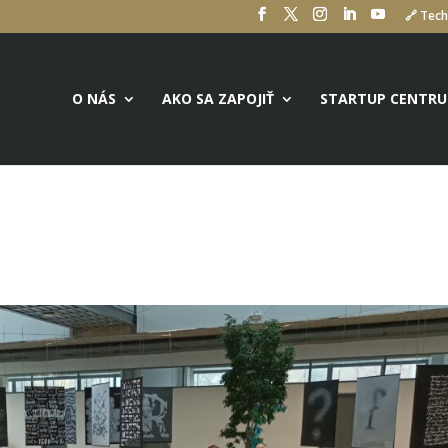
🔗 Tech
O NÁS
AKO SA ZAPOJIŤ
STARTUP CENTR