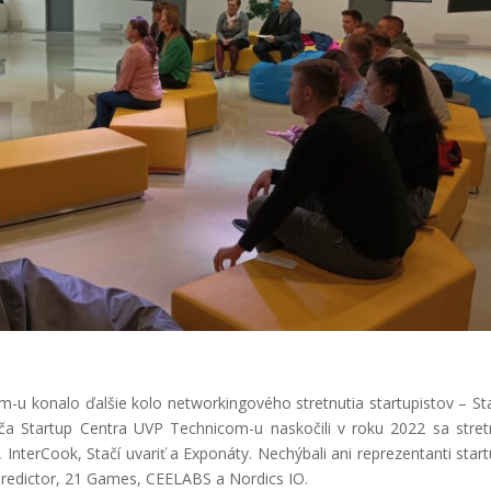
-u konalo ďalšie kolo networkingového stretnutia startupistov – St
ča Startup Centra UVP Technicom-u naskočili v roku 2022 sa stret
, InterCook, Stačí uvariť a Exponáty. Nechýbali ani reprezentanti star
ePredictor, 21 Games, CEELABS a Nordics IO.