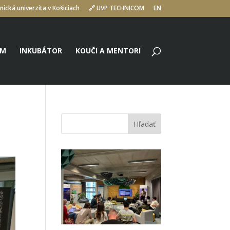
nická univerzita v Košiciach
🔗 UVP TECHNICOM
EN
UM
INKUBÁTOR
KOUČI A MENTORI
Hľadať