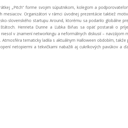
v krátkej „Pitch“ forme svojim súputnikom, kolegom a podporovateľo
 mesiacov. Organizátori v rámci úvodnej prezentácie taktiež motiv
sko-slovenského startupu Around, ktorému sa podarilo globálne pre
 štátoch. Henrieta Dunne a Ľubka Biňas sa opäť postarali o prí
ne niesol v znamení networkingu a neformálnych diskusií – navzájom 
. Atmosféra tematicky ladila s aktuálnym Halloween obdobím, takže 
klopení netopiermi a tekvičkami nabažili aj cukríkových pavúkov a ďa