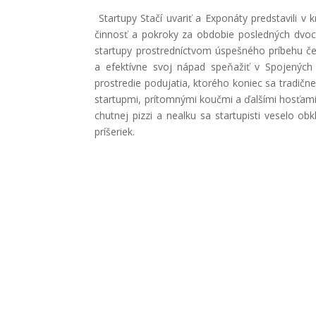
Startupy Stačí uvariť a Exponáty predstavili 
činnosť a pokroky za obdobie posledných dvoch
startupy prostredníctvom úspešného príbehu če
a efektívne svoj nápad speňažiť v Spojených
prostredie podujatia, ktorého koniec sa tradič
startupmi, prítomnými koučmi a ďalšími hosťami
chutnej pizzi a nealku sa startupisti veselo ob
príšeriek.