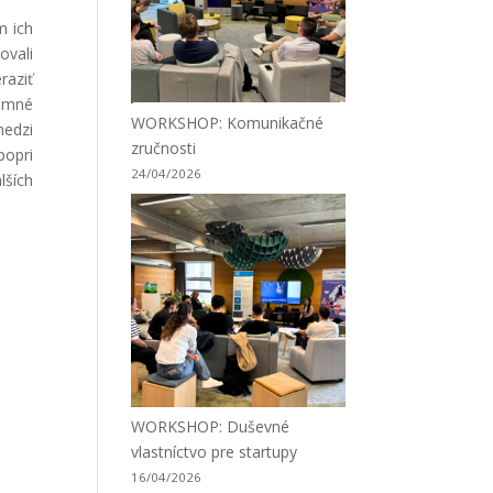
m ich
ovali
raziť
jemné
WORKSHOP: Komunikačné
medzi
zručnosti
popri
24/04/2026
lších
WORKSHOP: Duševné
vlastníctvo pre startupy
16/04/2026