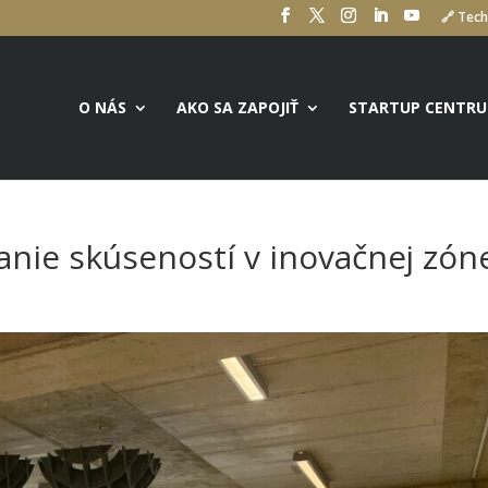
🔗 Tech
O NÁS
AKO SA ZAPOJIŤ
STARTUP CENTR
anie skúseností v inovačnej zón