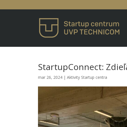
StartupConnect: Zdieľ
mar 26, 2024
|
Aktivity Startup centra