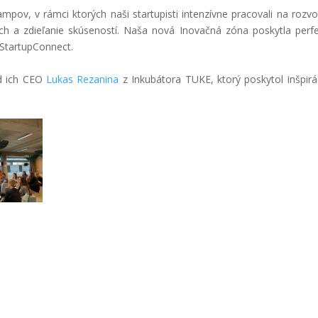
v, v rámci ktorých naši startupisti intenzívne pracovali na rozvoj
dych a zdieľanie skúseností. Naša nová Inovačná zóna poskytla perf
StartupConnect.
d ich CEO
Lukas Rezanina
z Inkubátora TUKE, ktorý poskytol inšpirá