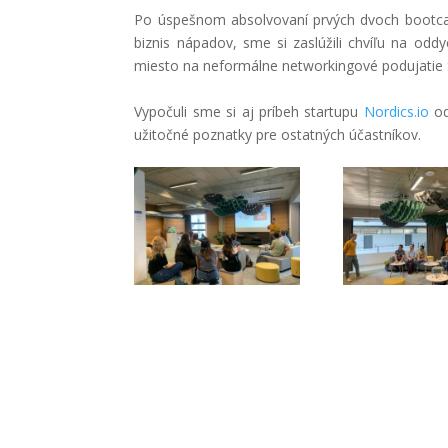
Po úspešnom absolvovaní prvých dvoch bootcampo
biznis nápadov, sme si zaslúžili chvíľu na od
miesto na neformálne networkingové podujatie 
Vypočuli sme si aj príbeh startupu
Nordics.io
o
užitočné poznatky pre ostatných účastníkov.