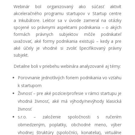
Webinár bol organizovaný ako súčasť aktivít
akceleračného programu startupov v Startup centre
a Inkubátore. Lektor sa v úvode zameral na otázky
spojené so právnymi aspektami podnikania – o akých
formách právnych subjektov môže podnikateľ
uvažovať, aké formy podnikania existujú – kedy a pre
aké účely je vhodné si zvoliť špecifikovaný právny
subjekt.
Detailne boli v priebehu webinára analyzované aj témy:
Porovnanie jednotlivých foriem podnikania vo vzťahu
k startupom
Živnosť – pre aké pozície/profesie v rámci startupu je
vhodná živnosť, aké má výhody/nevýhody klasická
živnosť
s.r.o. – založenie spoločnosti s ručením
obmedzeným, poplatky, obchodné meno, výber
vhodnej štruktúry (spoločníci, konatelia), virtuálne