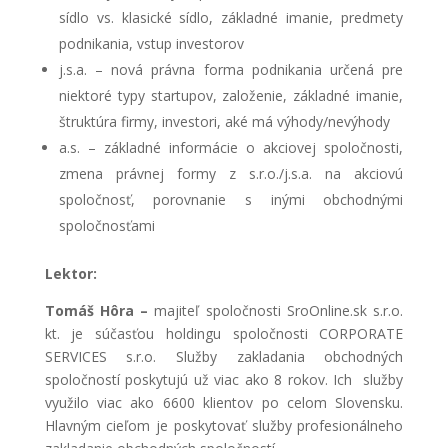
sídlo vs. klasické sídlo, základné imanie, predmety
podnikania, vstup investorov
j.s.a. – nová právna forma podnikania určená pre
niektoré typy startupov, založenie, základné imanie,
štruktúra firmy, investori, aké má výhody/nevýhody
a.s. – základné informácie o akciovej spoločnosti,
zmena právnej formy z s.r.o./j.s.a. na akciovú
spoločnosť, porovnanie s inými obchodnými
spoločnosťami
Lektor:
Tomáš Hôra –
majiteľ spoločnosti SroOnline.sk s.r.o.
kt. je súčasťou holdingu spoločnosti CORPORATE
SERVICES s.r.o. Služby zakladania obchodných
spoločností poskytujú už viac ako 8 rokov. Ich služby
využilo viac ako 6600 klientov po celom Slovensku.
Hlavným cieľom je poskytovať služby profesionálneho