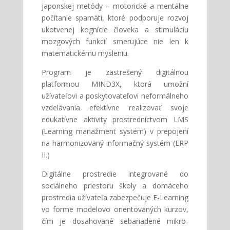
japonskej metódy – motorické a mentálne
počítanie spamäti, ktoré podporuje rozvoj
ukotvenej kognície človeka a stimuláciu
mozgových funkcií smerujúce nie len k
matematickému mysleniu.
Program je zastrešený digitálnou
platformou MIND3X, ktorá umožní
užívateľovi a poskytovateľovi neformálneho
vzdelávania efektívne realizovať svoje
edukatívne aktivity prostredníctvom LMS
(Learning manažment systém) v prepojení
na harmonizovaný informačný systém (ERP
II.)
Digitálne prostredie integrované do
sociálneho priestoru školy a domáceho
prostredia užívateľa zabezpečuje E-Learning
vo forme modelovo orientovaných kurzov,
čím je dosahované sebariadené mikro-