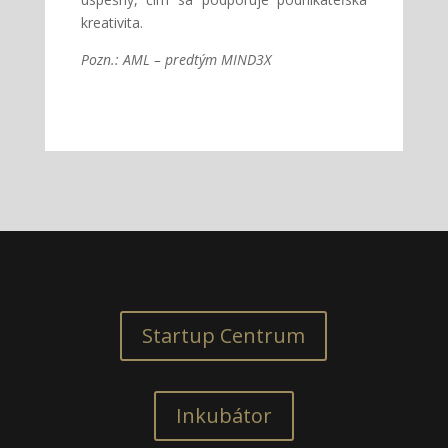
kreativita.
Pozn.: AML – predtým MIND3X
Startup Centrum
Inkubátor