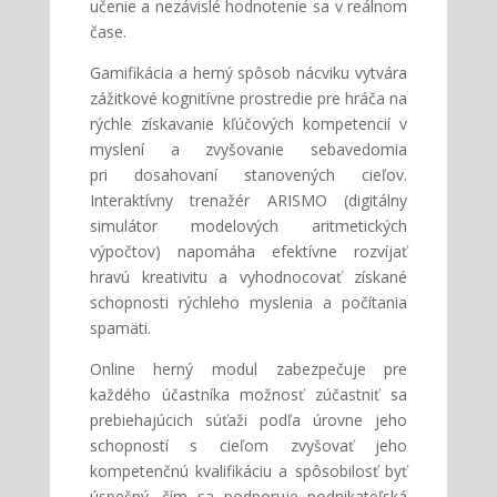
učenie a nezávislé hodnotenie sa v reálnom
čase.
Gamifikácia a herný spôsob nácviku vytvára
zážitkové kognitívne prostredie pre hráča na
rýchle získavanie kľúčových kompetencií v
myslení a zvyšovanie sebavedomia
pri dosahovaní stanovených cieľov.
Interaktívny trenažér ARISMO (digitálny
simulátor modelových aritmetických
výpočtov) napomáha efektívne rozvíjať
hravú kreativitu a vyhodnocovať získané
schopnosti rýchleho myslenia a počítania
spamäti.
Online herný modul zabezpečuje pre
každého účastníka možnosť zúčastniť sa
prebiehajúcich súťaži podľa úrovne jeho
schopností s cieľom zvyšovať jeho
kompetenčnú kvalifikáciu a spôsobilosť byť
úspešný, čím sa podporuje podnikateľská