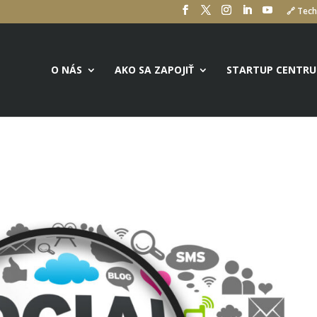
🔗 Tech
O NÁS
AKO SA ZAPOJIŤ
STARTUP CENTR