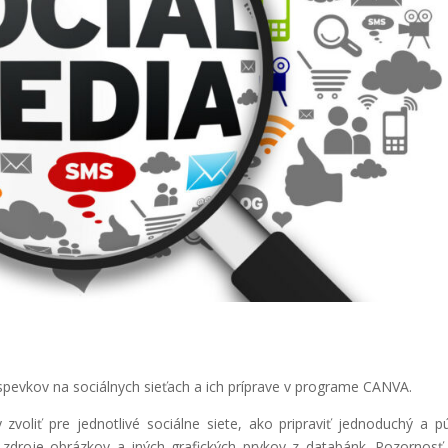
pevkov na sociálnych sieťach a ich príprave v programe CANVA.
zvoliť pre jednotlivé sociálne siete, ako pripraviť jednoduchý a p
 zdroje obrázkov a iných grafických prvkov z databánk. Pozornosť