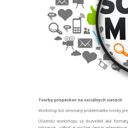
Tvorba príspevkov na sociálnych sieťach
Workshop bol venovaný problematike tvorby prís
Účastníci workshopu sa dozvedeli aké formáty 
príspevok, odkiaľ je možné čerpať internetové