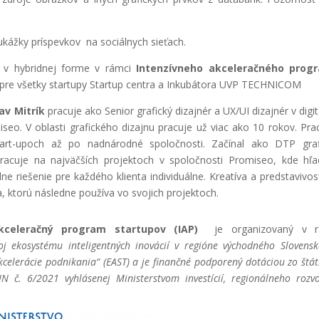
ukážky príspevkov na sociálnych sieťach.
u v hybridnej forme v rámci
Intenzívneho akceleračného prog
re všetky startupy Startup centra a Inkubátora UVP TECHNICOM
av Mitrík
pracuje ako Senior grafický dizajnér a UX/UI dizajnér v digit
seo. V oblasti grafického dizajnu pracuje už viac ako 10 rokov. Pra
art-upoch až po nadnárodné spoločnosti. Začínal ako DTP gra
acuje na najväčších projektoch v spoločnosti Promiseo, kde hľ
ne riešenie pre každého klienta individuálne. Kreatíva a predstavivo
, ktorú následne používa vo svojich projektoch.
akceleračný program startupov (IAP)
je organizovaný v r
oj ekosystému inteligentných inovácií v regióne východného Slovens
kcelerácie podnikania“ (EAST) a je finančné podporený dotáciou zo štá
IN č. 6/2021 vyhlásenej Ministerstvom investícií, regionálneho rozv