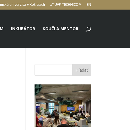
nická univerzita v Košiciach
🔗 UVP TECHNICOM
EN
UM
INKUBÁTOR
KOUČI A MENTORI
Hľadať