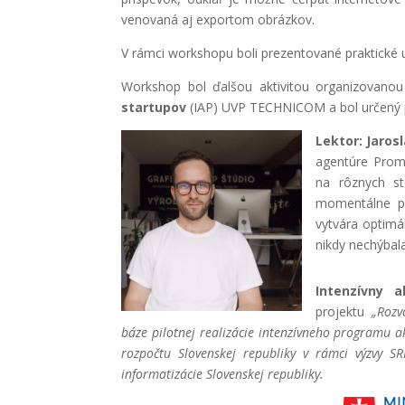
venovaná aj exportom obrázkov.
V rámci workshopu boli prezentované praktické 
Workshop bol ďalšou aktivitou organizovano
startupov
(IAP) UVP TECHNICOM a bol určený p
Lektor: Jarosl
agentúre Promi
na rôznych st
momentálne pr
vytvára optimál
nikdy nechýbala
Intenzívny 
projektu
„Rozv
báze pilotnej realizácie intenzívneho programu a
rozpočtu Slovenskej republiky v rámci výzvy SR
informatizácie Slovenskej republiky.