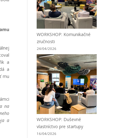
ramu
WORKSHOP: Komunikačné
zručnosti
álnej
24/04/2026
coval
fik a
adá a
sť mu
ámci
ka na
tneho
WORKSHOP: Duševné
oja a
vlastníctvo pre startupy
16/04/2026