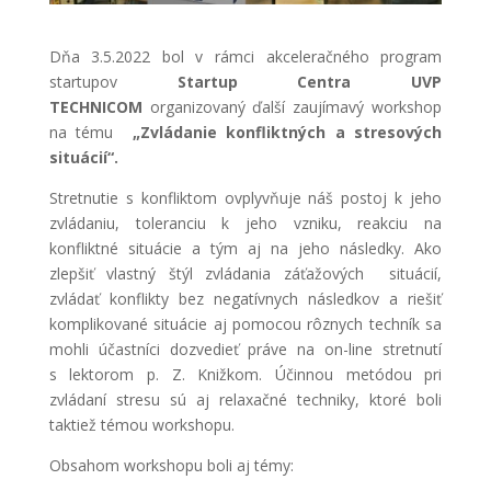
Dňa 3.5.2022 bol v rámci akceleračného program
startupov
Startup Centra UVP
TECHNICOM
organizovaný ďalší zaujímavý workshop
na tému
„Zvládanie konfliktných a stresových
situácií“.
Stretnutie s konfliktom ovplyvňuje náš postoj k jeho
zvládaniu, toleranciu k jeho vzniku, reakciu na
konfliktné situácie a tým aj na jeho následky. Ako
zlepšiť vlastný štýl zvládania záťažových situácií,
zvládať konflikty bez negatívnych následkov a riešiť
komplikované situácie aj pomocou rôznych techník sa
mohli účastníci dozvedieť práve na on-line stretnutí
s lektorom p. Z. Knižkom. Účinnou metódou pri
zvládaní stresu sú aj relaxačné techniky, ktoré boli
taktiež témou workshopu.
Obsahom workshopu boli aj témy: