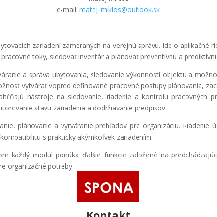
e-mail:
matej_miklos@outlook.sk
ytovacích zariadení zameraných na verejnú správu. Ide o aplikačné r
 pracovné toky, sledovať inventár a plánovať preventívnu a prediktívn
tváranie a správa ubytovania, sledovanie výkonnosti objektu a možno
žnosť vytvárať vopred definované pracovné postupy plánovania, zac
 zahŕňajú nástroje na sledovanie, riadenie a kontrolu pracovných pr
itorovanie stavu zariadenia a dodržiavanie predpisov.
anie, plánovanie a vytváranie prehľadov pre organizáciu. Riadenie 
 kompatibilitu s prakticky akýmkoľvek zariadením.
pričom každý modul ponúka ďalšie funkcie založené na predchádzajú
re organizačné potreby.
Kontakt