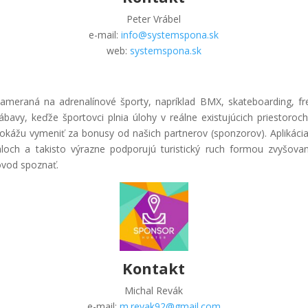
Peter Vrábel
e-mail:
info@systemspona.sk
web:
systemspona.sk
zameraná na adrenalínové športy, napríklad BMX, skateboarding, fr
ábavy, keďže športovci plnia úlohy v reálne existujúcich priestoroc
dokážu vymeniť za bonusy od našich partnerov (sponzorov). Aplikáci
och a takisto výrazne podporujú turistický ruch formou zvyšovan
ôvod spoznať.
Kontakt
Michal Revák
e-mail:
m.revak92@gmail.com