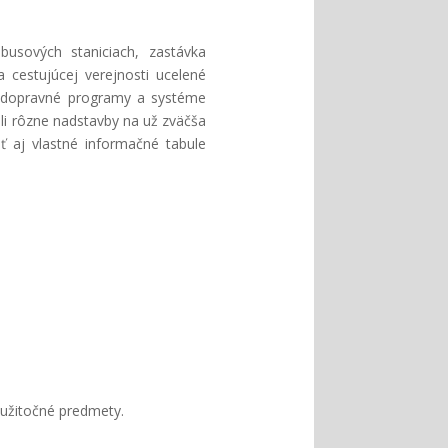
usových staniciach, zastávka
 cestujúcej verejnosti ucelené
ne dopravné programy a systéme
uli rôzne nadstavby na už zväčša
ť aj vlastné informačné tabule
 užitočné predmety.