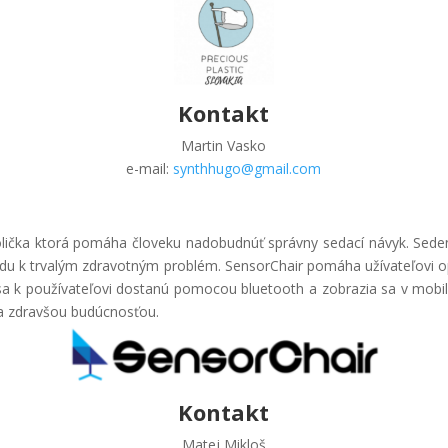
Kontakt
Martin Vasko
e-mail:
synthhugo@gmail.com
tolička ktorá pomáha človeku nadobudnúť správny sedací návyk. Seden
du k trvalým zdravotným problém. SensorChair pomáha užívateľovi op
sa k používateľovi dostanú pomocou bluetooth a zobrazia sa v mobilne
za zdravšou budúcnosťou.
Kontakt
Matej Mikloš