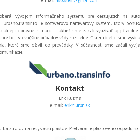
e-mail:
riso.stein@gmail.com
oberá, vývojom informačného systému pre cestujúcich na autob
. urbano.transinfo je softwerovo-hardwarový systém, ktorý ponúka
tuálnej dopravnej situácie. Taktiež sme začali využívať aj pôvod
ktoré boli vo väčšine prípadov vždy rozdielne. Okrem iného sme vyvin
ia, ktoré sme oživili do prevádzky. V súčasnosti sme začali vyvíja
omunikácie.
Kontakt
Erik Kuzma
e-mail:
erik@urbn.sk
orba strojov na recykláciu plastov. Pretváranie plastového odpadu na