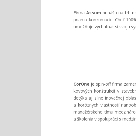
Firma
Assum
prináša na trh n
priamu konzumáciu. Chuť 100% 
umožňuje vychutnať si svoju vy
CorOne
je spin-off firma zame
kovových konštrukcií v stavebn
dotýka aj silne inovačnej obl
a koróznych vlastností nanoob
manažérskeho tímu medzinárodn
a školenia v spolupráci s medzi