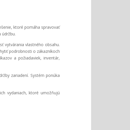
iešenie, ktoré pomáha spravovať
u údržbu.
sť vytvárania vlastného obsahu.
hytiť podrobnosti o zákazníkoch
íkazov a požiadaviek, inventár,
údržby zariadení. Systém ponúka
cich vydaniach, ktoré umožňujú