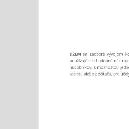
DŽEM
sa zaoberá vývojom kom
používajúcich hudobné nástroje
hudobníkov, s možnosťou jednod
tabletu alebo počítaču, pre úče