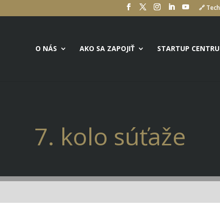
🔗 Tech
O NÁS
AKO SA ZAPOJIŤ
STARTUP CENTR
7. kolo súťaže