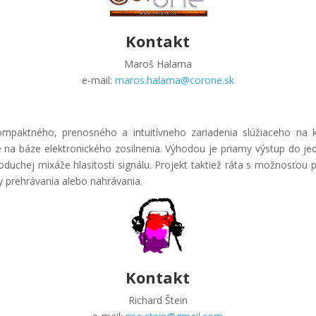
Kontakt
Maroš Halama
e-mail:
maros.halama@corone.sk
paktného, prenosného a intuitívneho zariadenia slúžiaceho na 
 na báze elektronického zosilnenia. Výhodou je priamy výstup do jed
uchej mixáže hlasitosti signálu. Projekt taktiež ráta s možnosťou p
ly prehrávania alebo nahrávania.
Kontakt
Richard Štein