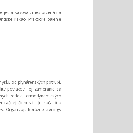
je jedlá kávová zmes určená na
ndské kakao. Praktické balenie
yslu, od plynárenských potrubí,
lity povlakov. Jej zameranie sa
námych redox, termodynamických
ultačnej činnosti. Je súčasťou
y. Organizuje korózne tréningy