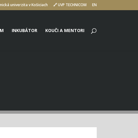
nická univerzita v Košiciach
🔗 UVP TECHNICOM
EN
UM
INKUBÁTOR
KOUČI A MENTORI