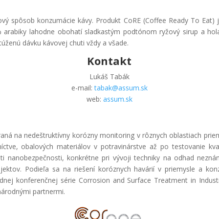
ový spôsob konzumácie kávy. Produkt CoRE (Coffee Ready To Eat) 
arabiky lahodne obohatí sladkastým podtónom ryžový sirup a hola
túženú dávku kávovej chuti vždy a všade.
Kontakt
Lukáš Tabák
e-mail:
tabak@assum.sk
web:
assum.sk
raná na nedeštruktívny korózny monitoring v rôznych oblastiach priem
íctve, obalových materiálov v potravinárstve až po testovanie kva
asti nanobezpečnosti, konkrétne pri vývoji techniky na odhad nez
jektov. Podieľa sa na riešení koróznych havárií v priemysle a konz
ej konferenčnej série Corrosion and Surface Treatment in Industr
národnými partnermi.