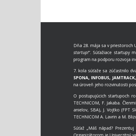
Dňa 28. mája sa v priestoroch 
startup!
“. Súťažiace startupy 
program na podporu rozvoja in
7. kola súťaže sa zúčastnilo d
SPONA, INFOBUS, JAMTRACK,
na úroveň jeho rozvinutosti po
O postupujúcich startupoch r
TECHNICOM, F. Jakaba. Členmi k
anielov, SBA), J. Vojtko (FPT 
TECHNICOM A. Lavrin a M. Bliz
Súťaž „Máš nápad? Prezentuj sv
Organizátorom je Univerzitný v