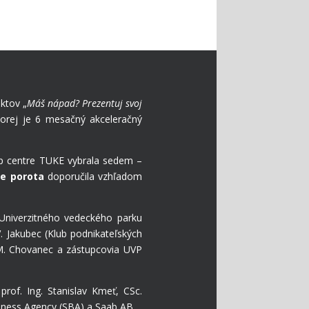
ktov „
Máš nápad? Prezentuj svoj
torej je 6 mesačný akceleračný
tup centre TUKE vybrala sedem –
e porota
doporučila vzhľadom
Univerzitného vedeckého parku
. Jakubec (Klub podnikateľských
– M. Chovanec a zástupcovia UVP
prof. Ing. Stanislav Kmeť, CSc.
iness Agency (SBA) a Saab AB.