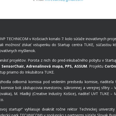
UVP TECHNICOM v Košiciach konalo 7. kolo súťaže inovatívnych proje
mali možnosť získať vstupenku do Startup centra TUKE, súčasťou k
ovatívnych myšlienok.
vanásť projektov. Porota z nich do pred-inkubačného pobytu v Star
 SensorChair, Adrenalinová mapa, PPS, ASSUM
. Projektu
CorOn
stup priamo do Inkubátora TUKE.
ozhodla odborná komisia pod vedením predsedu komisie, riaditeľa 
omisie boli zástupcovia investorov, súkromnej a verejnej sféry – V
Slovakia), M. Hladký (Creative Industry Košice), riaditeľ UVT TUKE 
co.
oj startup!“ vyhlasuje dvakrát ročne rektor Technickej univerzity 
edecký park TECHNICOM) v spolupráci s partnermi súťaže Slovak Bus